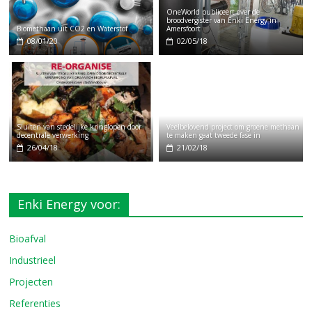
OneWorld publiceert over de
broodvergister van Enki Energy in
Biomethaan uit CO2 en Waterstof
Amersfoort
08/01/20
02/05/18
Sluiten van stedelijke kringlopen door
Veelbelovend project om groene methaan
decentrale verwerking
te maken gaat tweede fase in
26/04/18
21/02/18
Enki Energy voor:
Bioafval
Industrieel
Projecten
Referenties