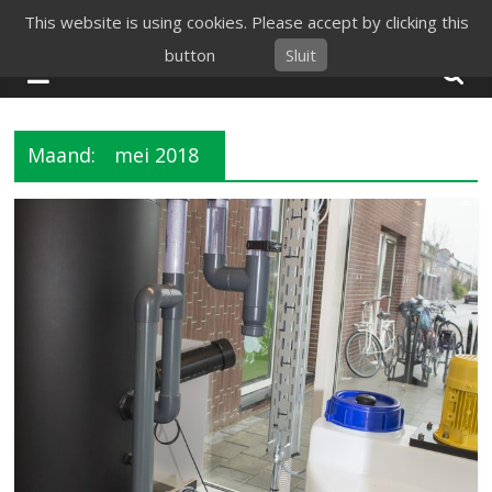
Skip
This website is using cookies. Please accept by clicking this
to
button
Sluit
content
Maand:
mei 2018